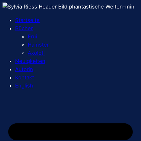
Startseite
Bücher
Erui
Hamster
Axolotl
Neuigkeiten
Autorin
Kontakt
English