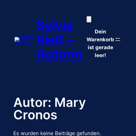
Zum
Inhalt
Sylvia
springen
Dein
Rieß –
Warenkorb
ist gerade
Autorin
leer!
Autor:
Mary
Cronos
Es wurden keine Beiträge gefunden.